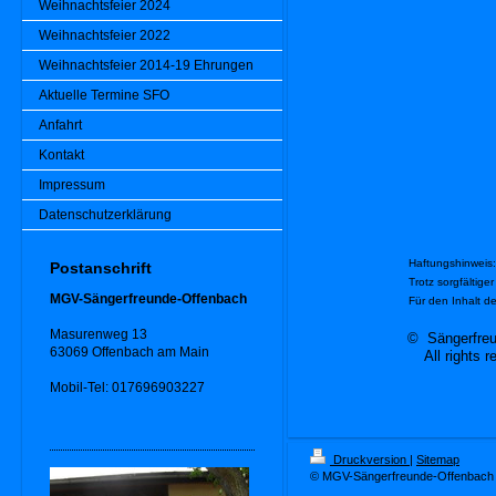
Weihnachtsfeier 2024
Weihnachtsfeier 2022
Weihnachtsfeier 2014-19 Ehrungen
Aktuelle Termine SFO
Anfahrt
Kontakt
Impressum
Datenschutzerklärung
Haftungshinweis:
Postanschrift
Trotz sorgfältige
MGV-Sängerfreunde-Offenbach
Für den Inhalt de
Masurenweg 13
© Sängerfre
63069 Offenbach am Main
All rights r
Mobil-Tel: 017696903227
Druckversion
|
Sitemap
© MGV-Sängerfreunde-Offenbach