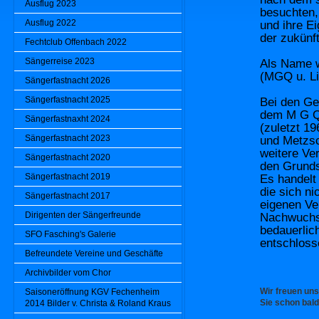
Ausflug 2023
besuchten,
Ausflug 2022
und ihre E
der zukünf
Fechtclub Offenbach 2022
Sängerreise 2023
Als Name 
(MGQ u. Li
Sängerfastnacht 2026
Sängerfastnacht 2025
Bei den Ge
dem M G 
Sängerfastnaxht 2024
(zuletzt 1
Sängerfastnacht 2023
und Metzsc
weitere Ve
Sängerfastnacht 2020
den Grunds
Sängerfastnacht 2019
Es handelt
die sich n
Sängerfastnacht 2017
eigenen Ve
Dirigenten der Sängerfreunde
Nachwuchs
bedauerlic
SFO Fasching's Galerie
entschlos
Befreundete Vereine und Geschäfte
Archivbilder vom Chor
Wir freuen uns
Saisoneröffnung KGV Fechenheim
Sie schon bal
2014 Bilder v. Christa & Roland Kraus