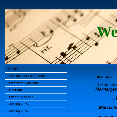
We
Home
Vorstand der Sängerfreunde
Über uns
Erweiterter Vorstand
In einer G
Männerges
Über uns
Bilderrückblende
„ 
u
Ausflug 2025
„Metzsche
Ausflug 2024
nach dem 